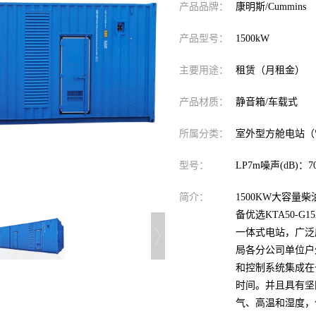
产品品牌：
康明斯/Cummins
产品型号：
1500kW
主要用途：
租赁（月租金）
产品材质：
静音箱/车载式
所属分类：
室外型方舱电站（
型号：
LP7m噪声(dB)：70
简介：
1500KW大容
备优选KTA50-
一体式电站，广泛
局各分公司单位户
和控制系统集成在
时间。并且具有坚
气、高温和湿度，