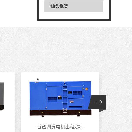
汕头租赁
香蜜湖发电机出租-深..
南头