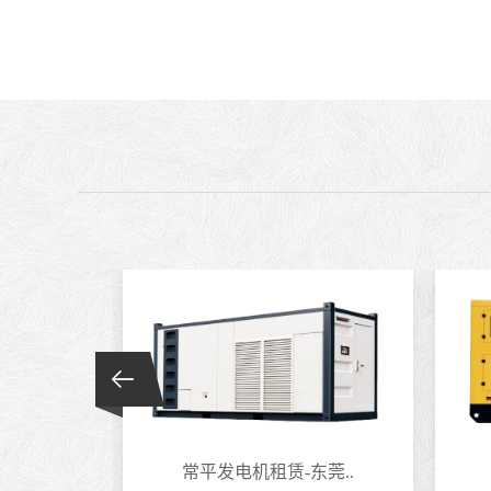
莞..
常平发电机租赁-东莞..