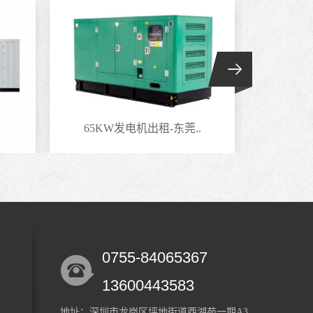
65KW发电机出租-东莞..
150
0755-84065367
13600443583
地址：深圳市龙岗区坪地街道西湖苑一期A3