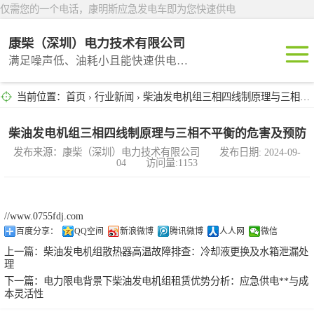
仅需您的一个电话，康明斯应急发电车即为您快速供电
康柴（深圳）电力技术有限公司
满足噪声低、油耗小且能快速供电的租赁产品
当前位置：
首页
›
行业新闻
› 柴油发电机组三相四线制原理与三相不平衡的危害及预防
深圳租赁
东莞租赁
柴油发电机组三相四线制原理与三相不平衡的危害及预防
发布来源：康柴（深圳）电力技术有限公司 发布日期: 2024-09-
04 访问量:1153
广州租赁
惠州租赁
//www.0755fdj.com
百度分享：
QQ空间
新浪微博
腾讯微博
人人网
微信
汕头租赁
上一篇：
柴油发电机组散热器高温故障排查：冷却液更换及水箱泄漏处
理
下一篇：
电力限电背景下柴油发电机组租赁优势分析：应急供电**与成
本灵活性