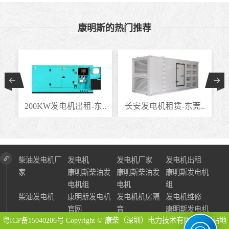
康明斯的热门推荐
..
200KW发电机出租-东..
长安发电机租赁-东莞..
柴油发电机厂
发电机
发电机厂家
发电机出租
家
康明斯柴油发
康明斯柴油发
康明斯发电机
电机组
电机
组
柴油发电机
康明斯发电机
发电机机房隔
发电机维修
官网
音
康明斯发电机
粤ICP备15040206号
Copyright © 康柴（深圳）电力技术有限公司
网站地